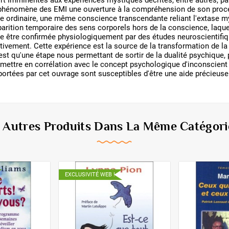
rt Imminentes aux expériences mystiques décrites, entre autres, par
au phénomène des EMI une ouverture à la compréhension de son proc
ce ordinaire, une même conscience transcendante reliant l'extase mys
isparition temporaire des sens corporels hors de la conscience, la
e être confirmée physiologiquement par des études neuroscientifiq
tivement. Cette expérience est la source de la transformation de l
n'est qu'une étape nous permettant de sortir de la dualité psychique
 mettre en corrélation avec le concept psychologique d'inconscient c
ortées par cet ouvrage sont susceptibles d'être une aide précieuse
6 Autres Produits Dans La Même Catégorie
EXCLUSIVITÉ WEB !