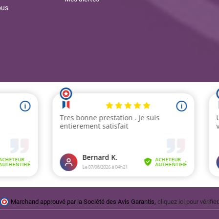
ous
Marchand approuvé par la Société des Avis Garantis,
cliquez ici pour vérifier