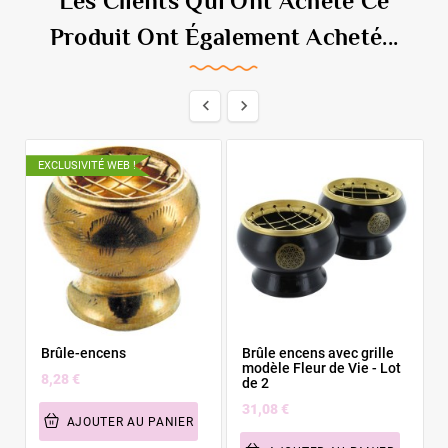
Les Clients Qui Ont Acheté Ce
Produit Ont Également Acheté...


EXCLUSIVITÉ WEB !
Brûle-encens
Brûle encens avec grille
modèle Fleur de Vie - Lot
8,28 €
de 2
31,08 €
AJOUTER AU PANIER