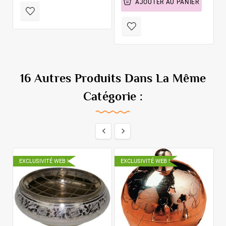
AJOUTER AU PANIER
16 Autres Produits Dans La Même
Catégorie :


EXCLUSIVITÉ WEB !
EXCLUSIVITÉ WEB !
E