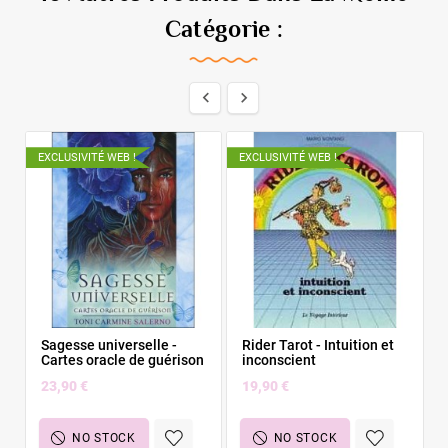
Catégorie :


EXCLUSIVITÉ WEB !
EXCLUSIVITÉ WEB !
Sagesse universelle -
Rider Tarot - Intuition et
Cartes oracle de guérison
inconscient
23,90 €
19,90 €
NO STOCK
NO STOCK