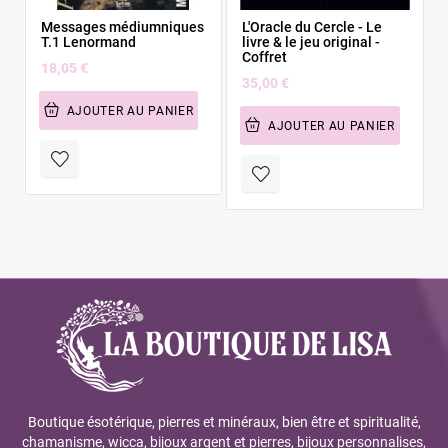
Messages médiumniques
L'Oracle du Cercle - Le
T.1 Lenormand
livre & le jeu original -
Coffret
18,05 €
35,00 €
AJOUTER AU PANIER
AJOUTER AU PANIER
Boutique ésotérique, pierres et minéraux, bien être et spiritualité,
chamanisme, wicca, bijoux argent et pierres, bijoux personnalises,