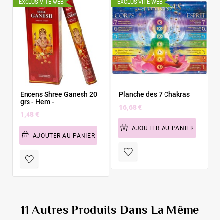
EXCLUSIVITÉ WEB !
EXCLUSIVITÉ WEB !
E
Encens Shree Ganesh 20
Planche des 7 Chakras
grs - Hem -
16,68 €
1,48 €
AJOUTER AU PANIER
AJOUTER AU PANIER
11 Autres Produits Dans La Même