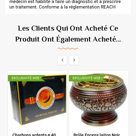
médecin est habilité à faire un diagnostic et à prescrire
un traitement. Conforme à la réglementation REACH
Les Clients Qui Ont Acheté Ce
Produit Ont Également Acheté...


EXCLUSIVITÉ WEB !
EXCLUSIVITÉ WEB !
E
Charbons ardents ø 40
Brûle Encens laiton Noir.