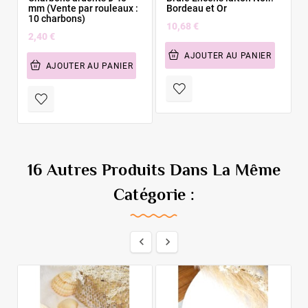
mm (Vente par rouleaux :
Bordeau et Or
10 charbons)
10,68 €
2,40 €
AJOUTER AU PANIER
AJOUTER AU PANIER
16 Autres Produits Dans La Même
Catégorie :


E