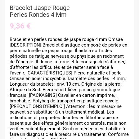
Bracelet Jaspe Rouge
Perles Rondes 4 Mm
9,36 €
Bracelet en perles rondes de jaspe rouge 4 mm Omsaé
[DESCRIPTION] Bracelet élastique composé de perles en
pierre naturelle de jaspe rouge. Il aide à sortir des
périodes de fatigue nerveuse ou physique en redonnant
de l’énergie. Il donne la force et le courage de s’affirmer,
d’affronter les difficultés et de rester serein face à
l'avenir. [CARACTÉRISTIQUES] Pierre naturelle et perle
Omsaé en acier inoxydable. Diamètre des perles : 4 mm.
Longueur du bracelet : env. 19 cm. Origine de la pierre :
Afrique du Sud. Pierres certifiées par un gemmologue
français. [PACKAGING] Cavalier en carton imprimé,
brochable. Polybag de transport en plastique recyclé.
[PRÉCAUTIONS D'EMPLOI] Attention : les minéraux ne
peuvent se substituer à un traitement médical. Les
indications et propriétés décrites en lithothérapie se
basent sur des effets généralement constatés, mais non
vérifiés scientifiquement. Seul un médecin est habilité à
faire un diagnostic et à prescrire un traitement. Conforme