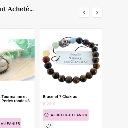
t Acheté...


EXCLUSIVIT
, Tourmaline et
Bracelet 7 Chakras
Neuvaine v
e Perles rondes 8
défait le
8,28 €
7,15 €
AJOUTER AU PANIER
AJOU
 AU PANIER