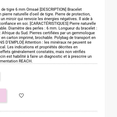
il de tigre 6 mm Omsaé [DESCRIPTION] Bracelet
ierre naturelle d'oeil de tigre. Pierre de protection,
 un miroir qui renvoie les énergies négatives. Il aide à
confiance en soi. [CARACTÉRISTIQUES] Pierre naturelle
able. Diamètre des perles : 6 mm. Longueur du bracelet :
e : Afrique du Sud. Pierres certifiées par un gemmologue
 en carton imprimé, brochable. Polybag de transport en
NS D'EMPLOI] Attention : les minéraux ne peuvent se
cal. Les indications et propriétés décrites en
 effets généralement constatés, mais non vérifiés
n est habilité à faire un diagnostic et à prescrire un
lementation REACH.