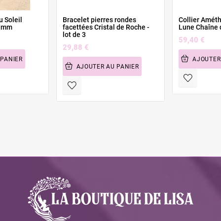
u Soleil
Bracelet pierres rondes
Collier Améth
0 mm
facettées Cristal de Roche -
Lune Chaîne 
lot de 3
59,40 €
29,88 €
 PANIER
AJOUTER
AJOUTER AU PANIER