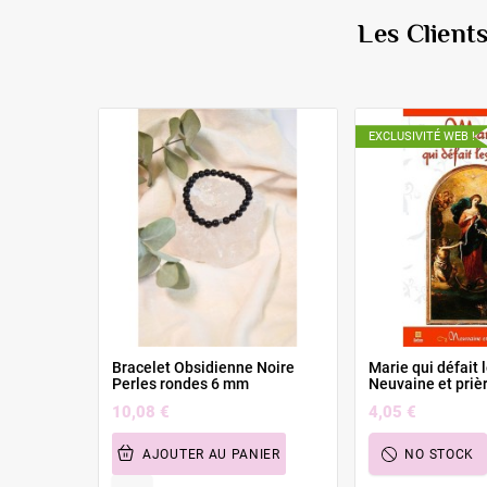
Les Client
EXCLUSIVITÉ WEB !
Bracelet Obsidienne Noire
Marie qui défait 
Perles rondes 6 mm
Neuvaine et priè
10,08 €
4,05 €
AJOUTER AU PANIER
NO STOCK