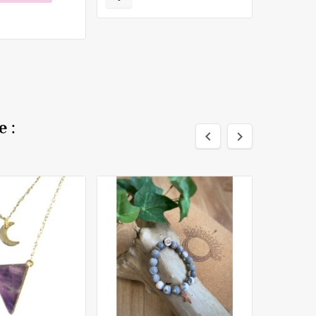
 :

