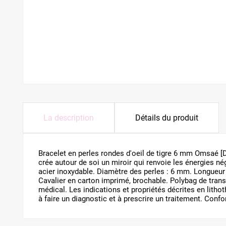
La description
Détails du produit
Bracelet en perles rondes d'oeil de tigre 6 mm Omsaé [DE
crée autour de soi un miroir qui renvoie les énergies n
acier inoxydable. Diamètre des perles : 6 mm. Longueur 
Cavalier en carton imprimé, brochable. Polybag de tran
médical. Les indications et propriétés décrites en litho
à faire un diagnostic et à prescrire un traitement. Con