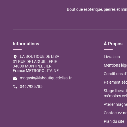
Boutique ésotérique, pierres et min
Informations
À Propos
LA BOUTIQUE DE LISA
location_on
Livraison
31 RUE DE L'AIGUILLERIE
Mentions lég
34000 MONTPELLIER
France METROPOLITAINE
Conditions d'
magasin@laboutiquedelisa.fr
email
Paiement séc
0467925785
call
Stage libérat
mémoires cell
Atelier magné
Contactez-n
Plan du site