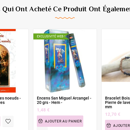
s Qui Ont Acheté Ce Produit Ont Égalemen
EXCLUSIVITÉ WEB !
les noeuds -
Encens San Miguel Arcangel -
Bracelet Bois
res
20 grs - Hem -
Pierre de lav
mm
1,48 €
12,70 €
AJOUTER AU PANIER
AJOUTER