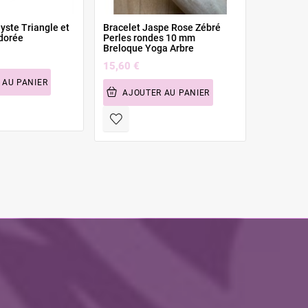
yste Triangle et
Bracelet Jaspe Rose Zébré
Bracelet 
dorée
Perles rondes 10 mm
Perles r
Breloque Yoga Arbre
10,08 €
15,60 €
 AU PANIER
AJOU
AJOUTER AU PANIER