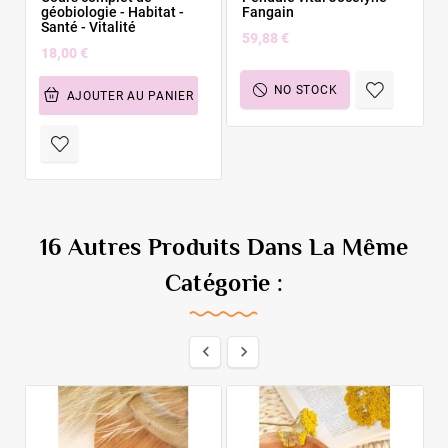
géobiologie - Habitat -
Fangain
Santé - Vitalité
59,88 €
18,00 €
NO STOCK
AJOUTER AU PANIER
16 Autres Produits Dans La Même
Catégorie :

