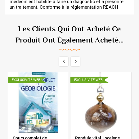
médecin est habilité à faire un diagnostic et à prescrire
un traitement. Conforme à la réglementation REACH
Les Clients Qui Ont Acheté Ce
Produit Ont Également Acheté...


EXCLUSIVITÉ WEB !
EXCLUSIVITÉ WEB !
E
Cours complet de
Pendule vital Jocelyne