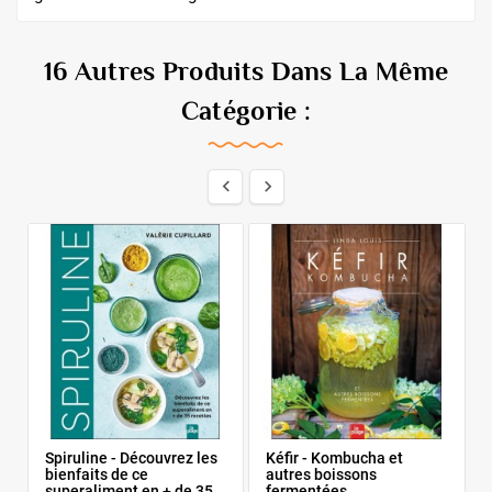
16 Autres Produits Dans La Même
Catégorie :


E
Spiruline - Découvrez les
Kéfir - Kombucha et
bienfaits de ce
autres boissons
superaliment en + de 35
fermentées