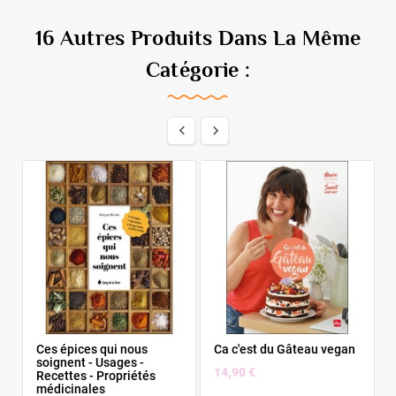
16 Autres Produits Dans La Même
Catégorie :


E
Ces épices qui nous
Ca c'est du Gâteau vegan
soignent - Usages -
14,90 €
Recettes - Propriétés
médicinales