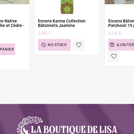
ee Native
Encens Karma Collection
Encens Bâton
he et Cèdre -
Bâtonnets Jasmine
Patchouli 15 
3,48 €
2,28 €
NO STOCK
AJOUTER
 PANIER