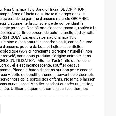
ur Nag Champa 15 g Song of India [DESCRIPTION]
mpa. Song of India nous invite à plonger dans la
 au travers de sa gamme d'encens naturels ORGANIC.
'esprit, augmente la conscience de soi pendant la
nergie positive. Ces bâtons d'encens masala, roulés à la
parés à partir de poudre de bois naturelle et d'extraits
TÉRISTIQUES] Encens bâton nag champa 15 g.
résine oliban naturelle, charbon actif, canne à sucre
e d'encens, poudre de bois et huiles essentielles
écologique (96% d'ingrédients d'origine naturelle), non
er recyclé, sans sous-produits d'origine animale, sans
EILS D'UTILISATION] Allumer l'extrémité de l'encens
Lorsqu'elle est incandescente, souffler dessus
flamme. Placer le bâton d'encens sur son porte-encens.
eau + boîte de conditionnement servant de présentoir.
ver hors de la portée des enfants. Ne jamais laisser
ans surveillance. Ventiler pendant et après utilisation,
 fumée. Utiliser uniquement sur une surface thermos-