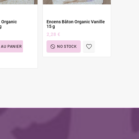
 Organic
Encens Bâton Organic Vanille
Encens K
g
15 g
Bâtonnets
2,28 €
3,48 €
 AU PANIER
NO STOCK
NO 