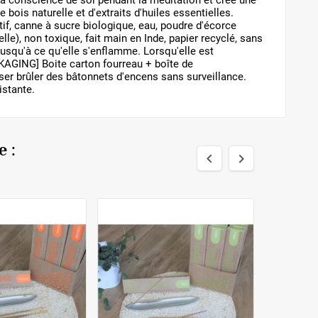
la conscience de soi pendant la méditation et crée une
bois naturelle et d'extraits d'huiles essentielles.
, canne à sucre biologique, eau, poudre d'écorce
lle), non toxique, fait main en Inde, papier recyclé, sans
usqu'à ce qu'elle s'enflamme. Lorsqu'elle est
KAGING] Boite carton fourreau + boîte de
er brûler des bâtonnets d'encens sans surveillance.
istante.
 :

