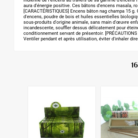
indienne de l'encens au travers de sa gamme d'encens n
aura d'énergie positive. Ces bâtons d'encens masala, rou
[CARACTÉRISTIQUES] Encens bâton nag champa 15 g. Comp
d'encens, poudre de bois et huiles essentielles biologiqu
sous-produits d'origine animale, sans main d'œuvre enf
incandescente, souffler dessus délicatement pour étein
conditionnement servant de présentoir. [PRÉCAUTIONS D
Ventiler pendant et après utilisation, éviter d'inhaler 
1