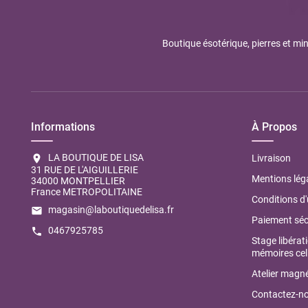
Boutique ésotérique, pierres et min
Informations
À Propos
LA BOUTIQUE DE LISA
location_on
Livraison
31 RUE DE L'AIGUILLERIE
Mentions lég
34000 MONTPELLIER
France METROPOLITAINE
Conditions d'
magasin@laboutiquedelisa.fr
email
Paiement séc
0467925785
call
Stage libérat
mémoires cell
Atelier magné
Contactez-n