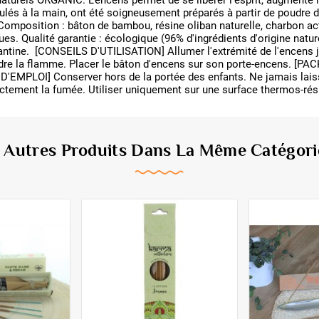
aturels ORGANIC. L'encens permet de se libérer l'esprit, augmente 
lés à la main, ont été soigneusement préparés à partir de poudre de 
osition : bâton de bambou, résine oliban naturelle, charbon actif
es. Qualité garantie : écologique (96% d'ingrédients d'origine nature
antine. [CONSEILS D'UTILISATION] Allumer l'extrémité de l'encens j
dre la flamme. Placer le bâton d'encens sur son porte-encens. [PAC
'EMPLOI] Conserver hors de la portée des enfants. Ne jamais laiss
directement la fumée. Utiliser uniquement sur une surface thermos-rés
6 Autres Produits Dans La Même Catégorie