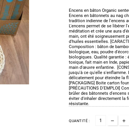
Encens en bâton Organic sente
Encens en bâtonnets au nag cha
tradition indienne de l'encens
L'encens permet de se libérer l
méditation et crée une aura d'é
main, ont été soigneusement pré
d'huiles essentielles. [CARAC
Composition : bâton de bambou, 
biologique, eau, poudre d'écorc
biologiques. Qualité garantie : 
toxique, fait main en Inde, papi
main d'œuvre enfantine. [CONS
jusqu'à ce qu'elle s'enflamme. 
délicatement pour éteindre la 
[PACKAGING] Boite carton fourr
[PRÉCAUTIONS D'EMPLOI] Conser
brûler des bâtonnets d'encens s
éviter d'inhaler directement la
résistante.
QUANTITÉ :