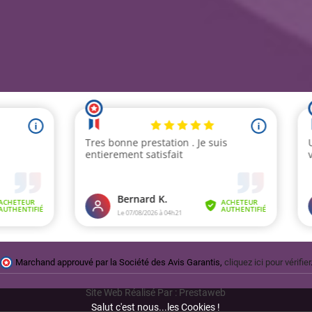
Marchand approuvé par la Société des Avis Garantis,
cliquez ici pour vérifier
Site Web Réalisé Par : Prestaweb
Salut c'est nous...les Cookies !