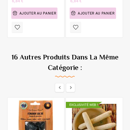
6,84 €
6,84 €
AJOUTER AU PANIER
AJOUTER AU PANIER
16 Autres Produits Dans La Même
Catégorie :


EXCLUSIVITÉ WEB !
E