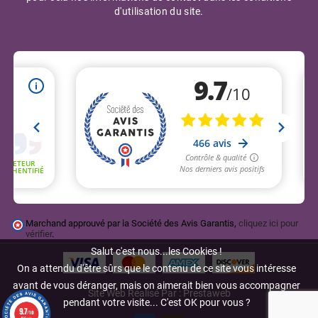
d'utilisation du site.
Marchand approuvé par la Société des Avis Garantis,
cliquez ici pour
vérifier
.
Salut c'est nous...les Cookies !
On a attendu d'être sûrs que le contenu de ce site vous intéresse
avant de vous déranger, mais on aimerait bien vous accompagner
Site Web Réalisé Par : Prestaweb
pendant votre visite... C'est OK pour vous ?
9.7
/10