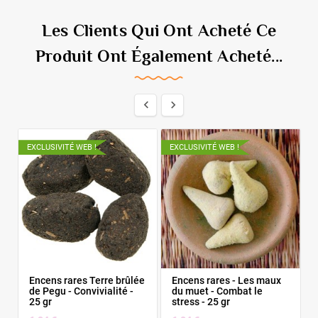
Les Clients Qui Ont Acheté Ce
Produit Ont Également Acheté...


EXCLUSIVITÉ WEB !
EXCLUSIVITÉ WEB !
E
Encens rares Terre brûlée
Encens rares - Les maux
de Pegu - Convivialité -
du muet - Combat le
25 gr
stress - 25 gr