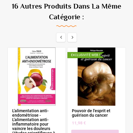
16 Autres Produits Dans La Même
Catégorie :


EXCLUSIVITÉ WEB !
E
L'alimentation anti-
Pouvoir de l'esprit et
endométriose -
guérison du cancer
L'alimentation anti-
11,98 €
inflammatoire pour
vaincre les douleurs
(études scientifiques à