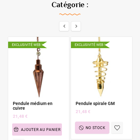
Catégorie :


EXCLUSIVITÉ WEB !
EXCLUSIVITÉ WEB !
E
Pendule médium en
Pendule spirale GM
cuivre
21,48 €
21,48 €
NO STOCK
AJOUTER AU PANIER