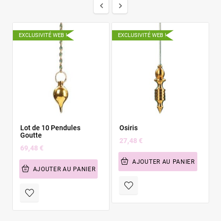


EXCLUSIVITÉ WEB !
EXCLUSIVITÉ WEB !
E
Lot de 10 Pendules
Osiris
Goutte
27,48 €
69,48 €
AJOUTER AU PANIER
AJOUTER AU PANIER