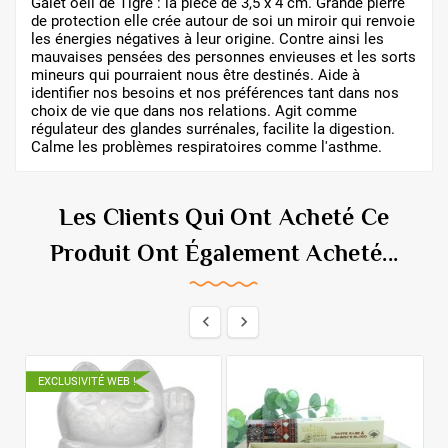
Galet oeil de Tigre : la pièce de 3,5 x 4 cm. Grande pierre
de protection elle crée autour de soi un miroir qui renvoie
les énergies négatives à leur origine. Contre ainsi les
mauvaises pensées des personnes envieuses et les sorts
mineurs qui pourraient nous être destinés. Aide à
identifier nos besoins et nos préférences tant dans nos
choix de vie que dans nos relations. Agit comme
régulateur des glandes surrénales, facilite la digestion.
Calme les problèmes respiratoires comme l'asthme.
Les Clients Qui Ont Acheté Ce
Produit Ont Également Acheté...


EXCLUSIVITÉ WEB !
E