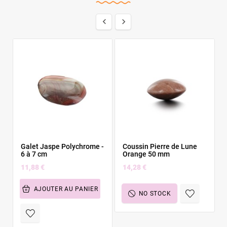


Galet Jaspe Polychrome -
Coussin Pierre de Lune
6 à 7 cm
Orange 50 mm
11,88 €
14,28 €
AJOUTER AU PANIER
NO STOCK