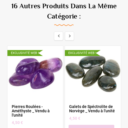
16 Autres Produits Dans La Même
Catégorie :


EXCLUSIVITÉ WEB !
EXCLUSIVITÉ WEB !
E
Pierres Roulées -
Galets de Spéctrolite de
Améthyste _ Vendu à
Norvège _ Vendu à l'unité
l'unité
4,50 €
4,50 €