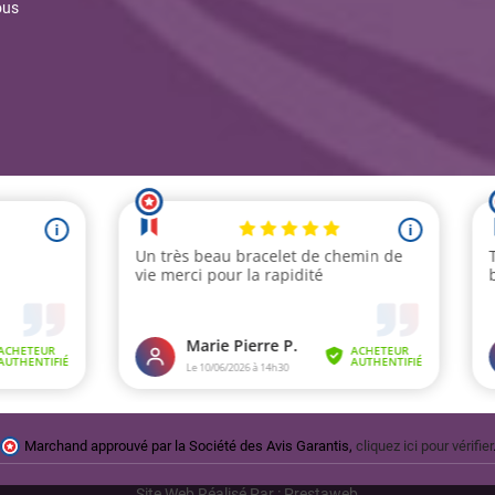
ous
Marchand approuvé par la Société des Avis Garantis,
cliquez ici pour vérifier
Site Web Réalisé Par : Prestaweb