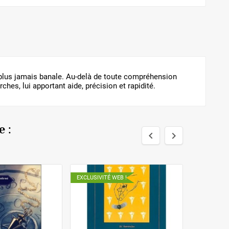
a plus jamais banale. Au-delà de toute compréhension
ches, lui apportant aide, précision et rapidité.
 :


EXCLUSIVITÉ WEB !
EXCLUSIVIT