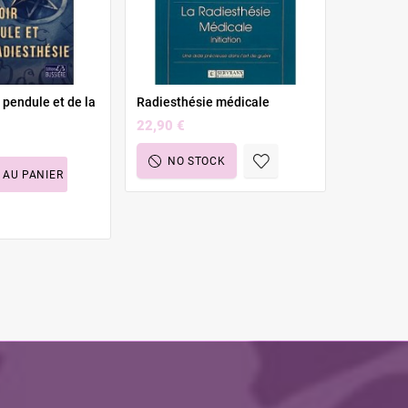
 pendule et de la
Radiesthésie médicale
La magie 
débutants
22,90 €
21,75 €
NO STOCK
 AU PANIER
NO 