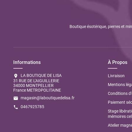
Boutique ésotérique, pierres et min
Informations
À Propos
LA BOUTIQUE DE LISA
location_on
Livraison
31 RUE DE L'AIGUILLERIE
Mentions lég
34000 MONTPELLIER
France METROPOLITAINE
Conditions d'
magasin@laboutiquedelisa.fr
email
Paiement séc
0467925785
call
Stage libérat
mémoires cell
Atelier magné