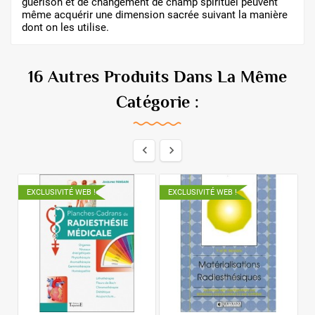
guérison et de changement de champ spirituel peuvent
même acquérir une dimension sacrée suivant la manière
dont on les utilise.
16 Autres Produits Dans La Même
Catégorie :


EXCLUSIVITÉ WEB !
EXCLUSIVITÉ WEB !
E