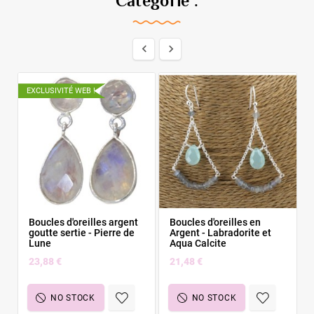
Catégorie :


EXCLUSIVITÉ WEB !
Boucles d'oreilles argent
Boucles d'oreilles en
goutte sertie - Pierre de
Argent - Labradorite et
Lune
Aqua Calcite
23,88 €
21,48 €
NO STOCK
NO STOCK