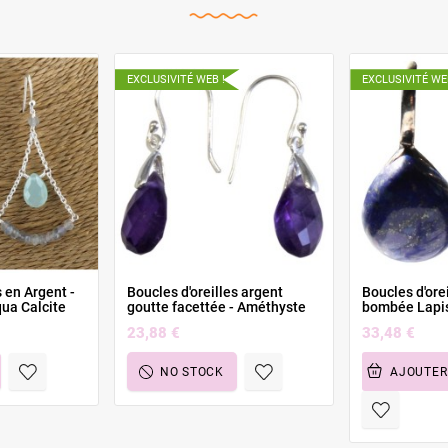
EXCLUSIVITÉ WEB !
EXCLUSIVITÉ WE
s en Argent -
Boucles d'oreilles argent
Boucles d'orei
qua Calcite
goutte facettée - Améthyste
bombée Lapis
23,88 €
33,48 €
NO STOCK
AJOUTER