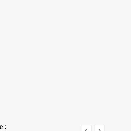
 :

