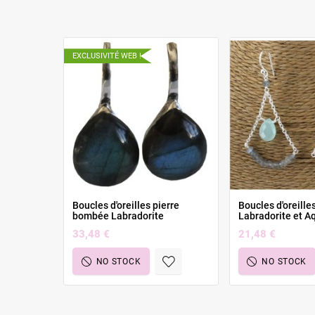
EXCLUSIVITÉ WEB !
Boucles d'oreilles pierre
Boucles d'oreille
bombée Labradorite
Labradorite et A
33,48 €
21,48 €
NO STOCK
NO STOCK