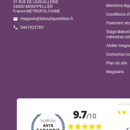
31 RUE DE L'AIGUILLERIE
Mentions lég
34000 MONTPELLIER
France METROPOLITAINE
Conditions d'
magasin@laboutiquedelisa.fr
email
Paiement séc
0467925785
call
Stage libérat
mémoires cell
Atelier magné
Contactez-n
Plan du site
Magasins