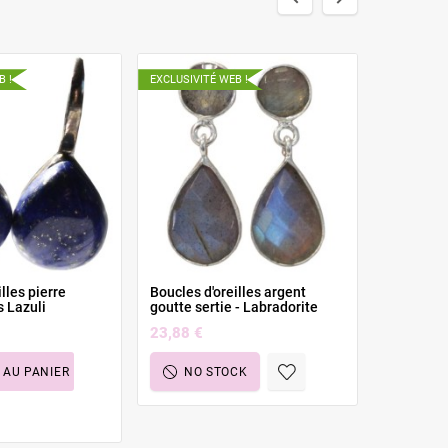
B !
EXCLUSIVITÉ WEB !
EXCLUSIVIT
lles pierre
Boucles d'oreilles argent
Boucles d'
 Lazuli
goutte sertie - Labradorite
bombée A
23,88 €
33,48 €
 AU PANIER
NO STOCK
AJOU