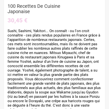
100 Recettes De Cuisine
Japonaise
30,45 €
Sushi, Sashimi, Yakitori... On connaît - ou l'on croit
connaître - ces plats rendus populaires en France grâce à
l'apparition de nombreux restaurants japonais. Certes,
ces mets sont incontournables, mais ils ne doivent pas
faire oublier les nombreux autres plats raffinés de cette
cuisine riche en nuances. Mitsuo Miyauchi, chef de
cuisine du restaurant japonais Kinugawa à Paris et sa
femme Yoshié, auteur d'un livre de cuisine au Japon, ont
concocté ensemble les différentes recettes de cet
ouvrage. Yoshié, également photographe de talent, a su
ici mettre en valeur la plus grande partie des plats
proposés. Vous découvrirez comment confectionner
facilement une grande variété de plats japonais, des plus
traditionnels aux plus actuels, des plus familiaux aux plus
élaborés, depuis la soupe aux Wakame jusqu'au Gyudon
(riz au bœuf) en passant par les huîtres à la sauce Ponzu
ou encore le Dorayaki, une crêpe aux haricots rouges qui
se déguste à l'heure du thé. C'est donc à une vaste