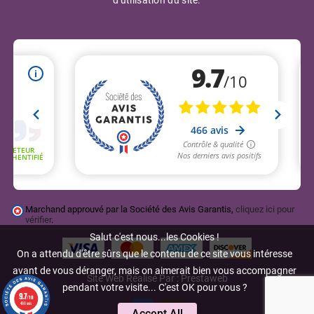
Marchand approuvé par la Société des Avis Garantis,
cliquez ici pour
vérifier
.
Salut c'est nous...les Cookies !
On a attendu d'être sûrs que le contenu de ce site vous intéresse
avant de vous déranger, mais on aimerait bien vous accompagner
Site Web Réalisé Par : Prestaweb
pendant votre visite... C'est OK pour vous ?
9.7
/10
466 avis
Accept All