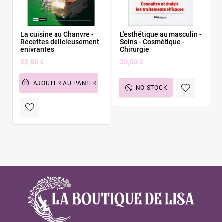
La cuisine au Chanvre -
L'esthétique au masculin -
Recettes délicieusement
Soins - Cosmétique -
enivrantes
Chirurgie
22,80 €
20,50 €
AJOUTER AU PANIER
NO STOCK