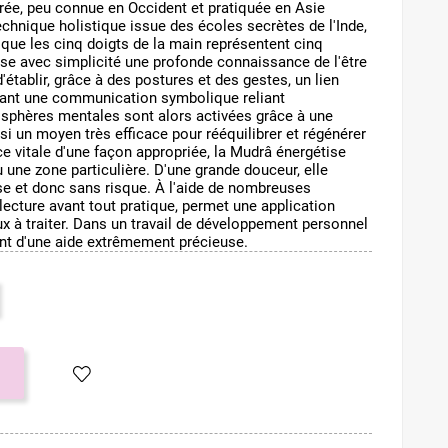
rée, peu connue en Occident et pratiquée en Asie
echnique holistique issue des écoles secrètes de l'Inde,
que les cinq doigts de la main représentent cinq
nse avec simplicité une profonde connaissance de l'être
établir, grâce à des postures et des gestes, un lien
créant une communication symbolique reliant
s sphères mentales sont alors activées grâce à une
ssi un moyen très efficace pour rééquilibrer et régénérer
ce vitale d'une façon appropriée, la Mudrâ énergétise
ne zone particulière. D'une grande douceur, elle
se et donc sans risque. À l'aide de nombreuses
 lecture avant tout pratique, permet une application
 à traiter. Dans un travail de développement personnel
lent d'une aide extrêmement précieuse.