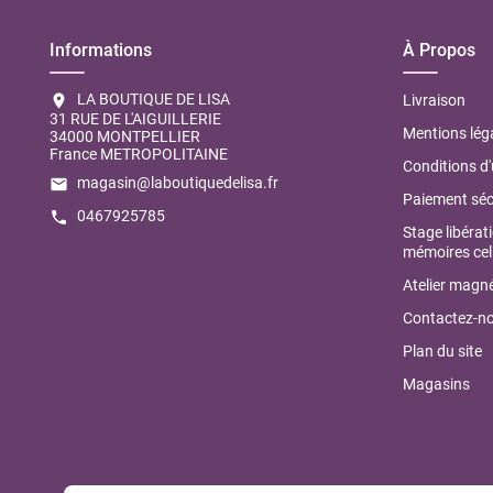
Informations
À Propos
LA BOUTIQUE DE LISA
location_on
Livraison
31 RUE DE L'AIGUILLERIE
Mentions lég
34000 MONTPELLIER
France METROPOLITAINE
Conditions d'
magasin@laboutiquedelisa.fr
email
Paiement séc
0467925785
call
Stage libérat
mémoires cell
Atelier magné
Contactez-n
Plan du site
Magasins