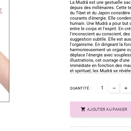
La Mudrâ est une gestuelle sac
depuis des millénaires. Cette t
du Tibet et du Japon considère 
courants d'énergie. Elle conde
humain. Une Mudrâ a pour but d'
entre le corps et l'esprit. En 
l'inconscient au conscient, de
suggestion subtile. Elle est au
l'organisme. En dirigeant la for
harmonieusement un organe ou u
déplace l'énergie avec souples
illustrations, cet ouvrage d'une
immédiate en fonction des maux
et spirituel, les Mudrâ se révè
QUANTITÉ :

AJOUTER AU PANIER