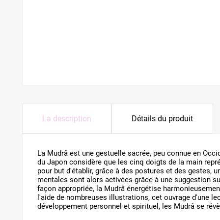
La description
Détails du produit
La Mudrâ est une gestuelle sacrée, peu connue en Occide
du Japon considère que les cinq doigts de la main repr
pour but d'établir, grâce à des postures et des gestes, 
mentales sont alors activées grâce à une suggestion subt
façon appropriée, la Mudrâ énergétise harmonieusement 
l'aide de nombreuses illustrations, cet ouvrage d'une le
développement personnel et spirituel, les Mudrâ se rév