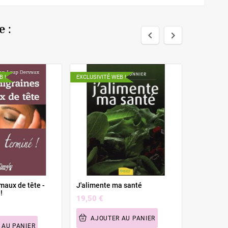
 :


B !
EXCLUSIVITÉ WEB !
maux de tête -
J'alimente ma santé
Cancer t
!
j'ai guéri
19,50 €
Alimentat
Suppléme
AJOUTER AU PANIER
17,50 €
 AU PANIER