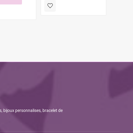
NO 
s, bijoux personnalises, bracelet de