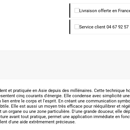
nt et pratiquée en Asie depuis des millénaires. Cette technique hol
ésentent cinq courants d'énergie. Elle condense avec simplicité un
un lien entre le corps et l'esprit. En créant une communication symb
ile. Elle est aussi un moyen très efficace pour rééquilibrer et régén
un organe ou une zone particulière. D'une grande douceur, elle dép
cture avant tout pratique, permet une application immédiate en fonct
èlent d'une aide extrêmement précieuse.