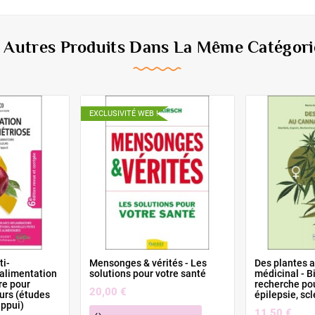
6 Autres Produits Dans La Même Catégorie
EXCLUSIVITÉ WEB !
ti-
Mensonges & vérités - Les
Des plantes 
'alimentation
solutions pour votre santé
médicinal - Bi
re pour
recherche po
20,00 €
eurs (études
épilepsie, sc
appui)
11,50 €