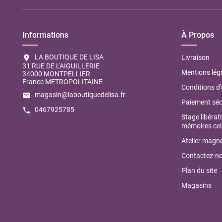
Informations
À Propos
LA BOUTIQUE DE LISA
location_on
Livraison
31 RUE DE L'AIGUILLERIE
Mentions lég
34000 MONTPELLIER
France METROPOLITAINE
Conditions d'
magasin@laboutiquedelisa.fr
email
Paiement séc
0467925785
call
Stage libérat
mémoires cell
Atelier magné
Contactez-n
Plan du site
Magasins