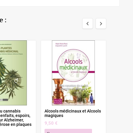
 :


au cannabis
Alcools médicinaux et Alcools
Guide pra
enfaits, espoirs,
magiques
lithothér
ur Alzheimer,
Principes
9,50 €
lérose en plaques
méthodes 
32,00 €