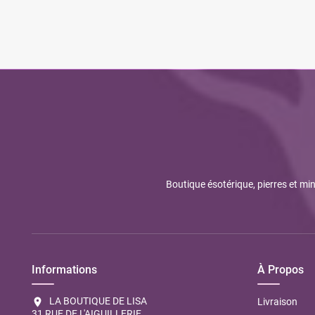
Boutique ésotérique, pierres et min
Informations
À Propos
LA BOUTIQUE DE LISA
location_on
Livraison
31 RUE DE L'AIGUILLERIE