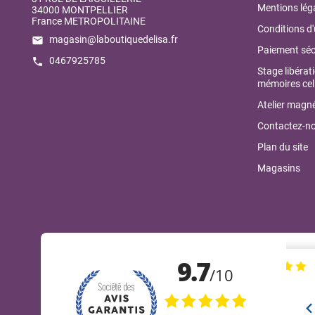
Mentions lég
34000 MONTPELLIER
France METROPOLITAINE
Conditions d'
magasin@laboutiquedelisa.fr
email
Paiement séc
0467925785
call
Stage libérat
mémoires cell
Atelier magné
Contactez-n
Plan du site
Magasins