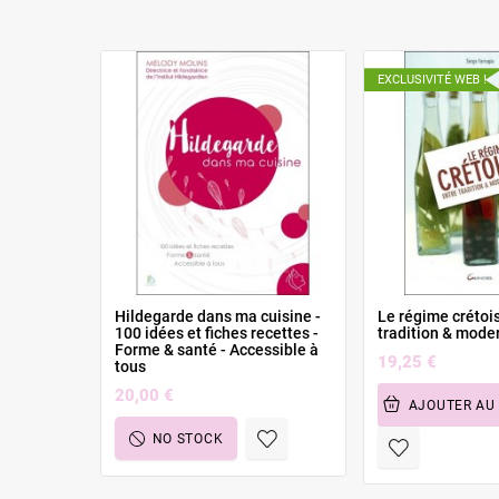
EXCLUSIVITÉ WEB !
Hildegarde dans ma cuisine -
Le régime crétois
100 idées et fiches recettes -
tradition & mode
Forme & santé - Accessible à
19,25 €
tous
20,00 €
AJOUTER AU
NO STOCK