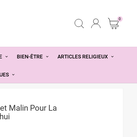
0
E
BIEN-ÊTRE
ARTICLES RELIGIEUX
UES
net Malin Pour La
hui