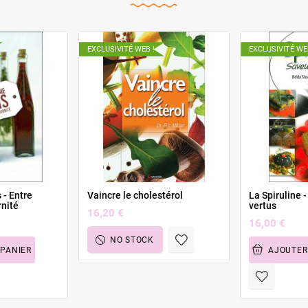
EXCLUSIVITÉ WEB !
EXCLUSIVITÉ WE
 - Entre
Vaincre le cholestérol
La Spiruline 
rnité
vertus
16,20 €
16,00 €
NO STOCK
 PANIER
AJOUTER