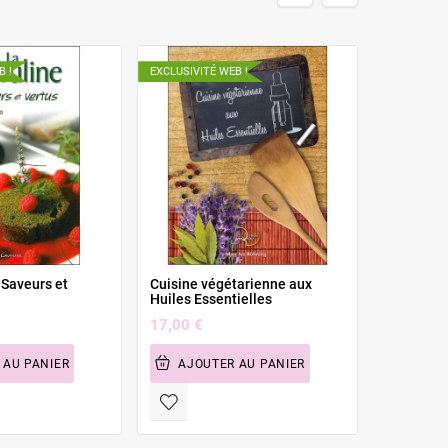
B !
EXCLUSIVITÉ WEB !
EXCLUSIVIT
- Saveurs et
Cuisine végétarienne aux
Alimentat
Huiles Essentielles
nourrisso
17,00 €
7,50 €
 AU PANIER
AJOUTER AU PANIER
AJOU